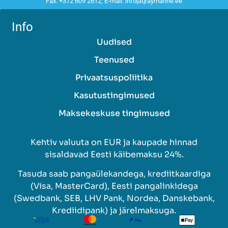
Fax: +372 609 2612, E-mail: info[at]raymarine.ee
Instrumendid ja tarvikud
Info
i40 Instrumendid
Uudised
i50 ja i60 Instrumendid
Teenused
i70s ja ALPHA Instrumendid
Privaatsuspoliitika
Kaablid ja lisatarvikud
SeaTalk NG ja NMEA 2000
Kasutustingimused
RayNet kaablid ja tarvikud
Maksekeskuse tingimused
Kalaleidjad
Kehtiv valuuta on EUR ja kaupade hinnad
Radarid
sisaldavad Eesti käibemaksu 24%.
Raymarine kaamerad
Tasuda saab pangaülekandega, krediitkaardiga
(Visa, MasterCard), Eesti pangalinkidega
FLIR Termokaamerad
(Swedbank, SEB, LHV Pank, Nordea, Danskebank,
Krediidipank) ja järelmaksuga.
Glomex