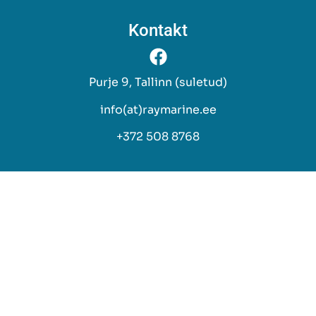
Scanstrut
Kontakt
Volvo Penta
Purje 9, Tallinn (suletud)
info(at)raymarine.ee
+372 508 8768