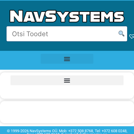
Kaardiplotterid
Merekaardid
Sellist toodet ei leitud
Autopiloodid
VHF raadiod ja AIS
© 1999-2026 NavSystems OÜ. Mob: +372 508 8768, Tel: +372 608 0248,